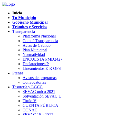
Inicio
Tu Municipio
Gobierno Municipal
Trámites y Servicios
Transparencia
Plataforma Nacional
Comité Transparencia
Actas de Cabildo
Plan Municipal
Normatividad
ENCUESTA PMD2427
Declaraciones P.
Lineamientos E-R OFS
Prensa
Avisos de programas
Convocatorias
Tesorería y LGCG
SEVAC único 2021
Solventación SEvAC Ú
Título V
CUENTA PÚBLICA
CONAC
SEVAC 1Ra 2022