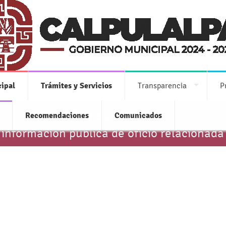
ipal
Trámites y Servicios
Transparencia
P
Transparencia
Recomendaciones
Comunicados
 información pública de oficio relacionada