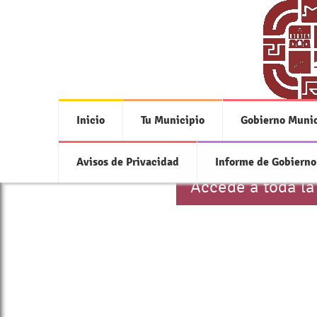
Inicio
Tu Municipio
Gobierno Munic
Avisos de Privacidad
Informe de Gobierno
Accede a toda la