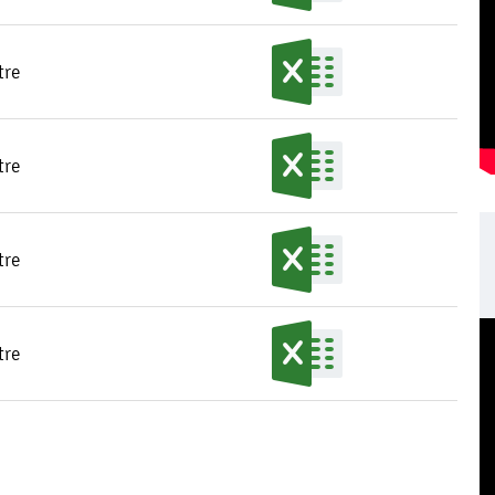
tre
tre
tre
tre