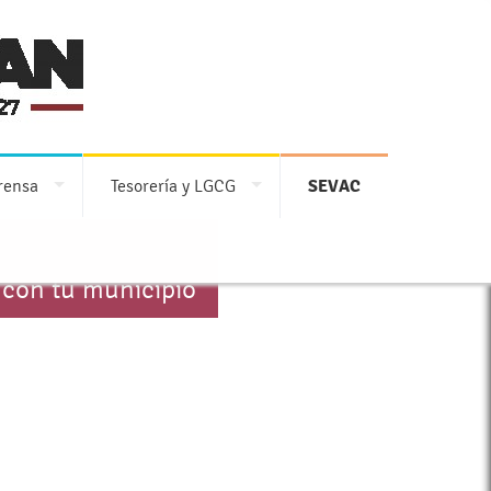
rensa
Tesorería y LGCG
SEVAC
 con tu municipio