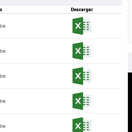
o
Descargar
tre
tre
tre
tre
tre