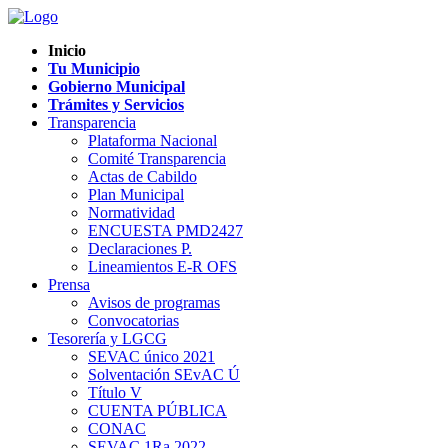
Inicio
Tu Municipio
Gobierno Municipal
Trámites y Servicios
Transparencia
Plataforma Nacional
Comité Transparencia
Actas de Cabildo
Plan Municipal
Normatividad
ENCUESTA PMD2427
Declaraciones P.
Lineamientos E-R OFS
Prensa
Avisos de programas
Convocatorias
Tesorería y LGCG
SEVAC único 2021
Solventación SEvAC Ú
Título V
CUENTA PÚBLICA
CONAC
SEVAC 1Ra 2022