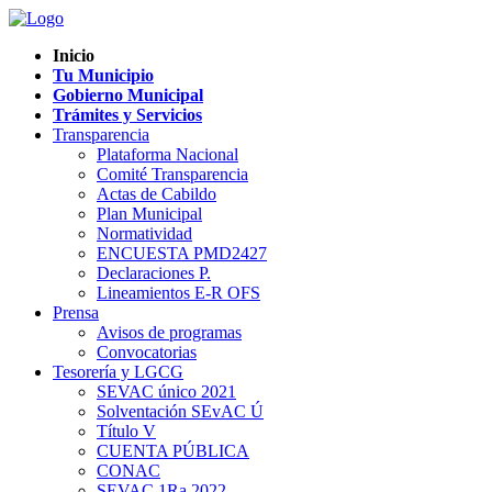
Inicio
Tu Municipio
Gobierno Municipal
Trámites y Servicios
Transparencia
Plataforma Nacional
Comité Transparencia
Actas de Cabildo
Plan Municipal
Normatividad
ENCUESTA PMD2427
Declaraciones P.
Lineamientos E-R OFS
Prensa
Avisos de programas
Convocatorias
Tesorería y LGCG
SEVAC único 2021
Solventación SEvAC Ú
Título V
CUENTA PÚBLICA
CONAC
SEVAC 1Ra 2022