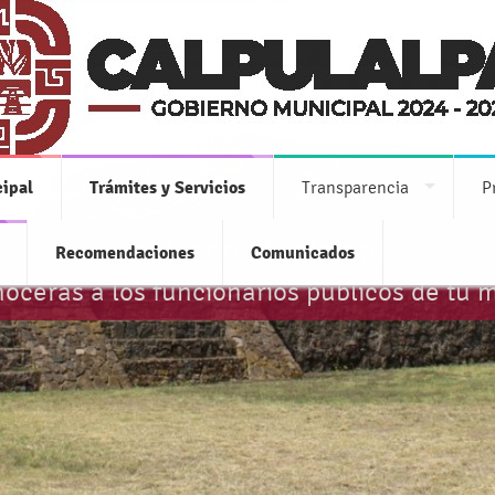
ipal
Trámites y Servicios
Transparencia
P
Gobierno Municipal
Recomendaciones
Comunicados
ocerás a los funcionarios públicos de tu 